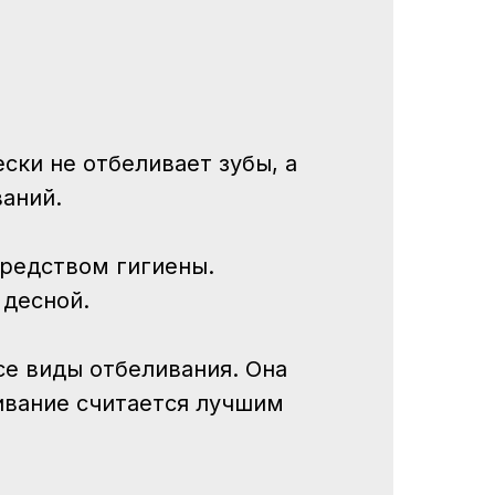
ески не отбеливает зубы, а
ваний.
редством гигиены.
 десной.
се виды отбеливания. Она
ливание считается лучшим