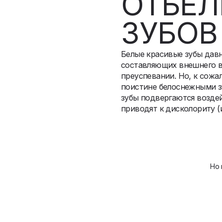
ОТБЕЛ
ЗУБОВ
Белые красивые зубы давн
составляющих внешнего ви
преуспевании. Но, к сожа
поистине белоснежными з
зубы подвергаются возде
приводят к дисколориту (
Но 